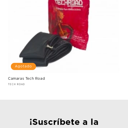
ó
n
:
Agotado
Camaras Tech Road
Proveedor:
TECH ROAD
¡Suscríbete a la