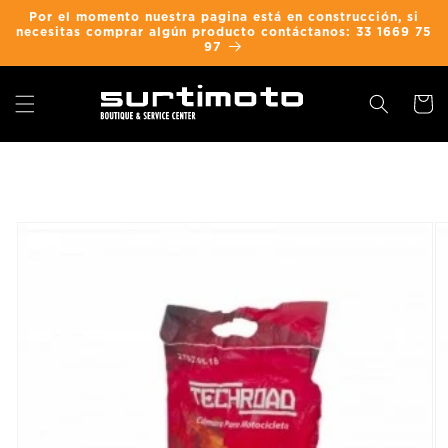
Ir
Por el momento nuestra pagina está en construcción, si
directamente
necesitas comprar algún producto contáctanos: 33 1669 75
al contenido
97
Carrit
Ir
directamente
a la
información
del producto