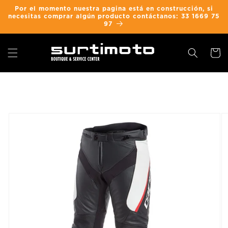
Ir
Por el momento nuestra pagina está en construcción, si
directamente
necesitas comprar algún producto contáctanos: 33 1669 75
al contenido
97
Carrit
Ir
directamente
a la
información
del producto