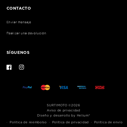
CONTACTO
Envíar mensaje
Realizar una devolución
SÍGUENOS
Facebook
Instagram
Formas
SURTIMOTO
©2026
de
Aviso de privacidad
Diseño y desarrollo by Helium®
pago
Política de reembolso
Política de privacidad
Política de envío