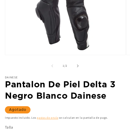
de
1
/
2
DAINESE
Pantalon De Piel Delta 3
Negro Blanco Dainese
Agotado
Impuesto incluido. Los
gastos de envío
se calculan en la pantalla de pago.
Talla