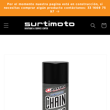
Ir
Por el momento nuestra pagina está en construcción, si
directamente
necesitas comprar algún producto contáctanos: 33 1669 75
al contenido
97
Carrit
Ir
directamente
a la
información
del producto