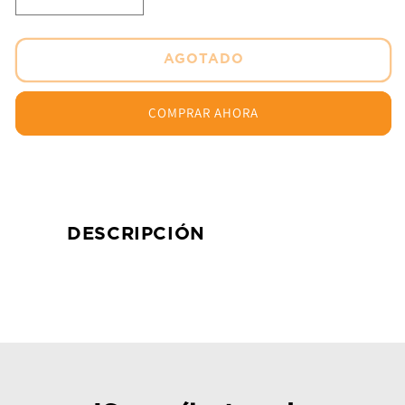
Reducir
Aumentar
cantidad
cantidad
para
para
Lubricante
Lubricante
AGOTADO
Chain
Chain
Guard
Guard
COMPRAR AHORA
Sintetico
Sintetico
170grs
170grs
Maxima
Maxima
DESCRIPCIÓN