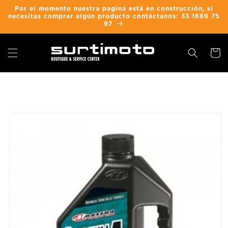
Ir
Por el momento nuestra pagina está en construcción, si
directamente
necesitas comprar algún producto contáctanos: 33 1669 75
al contenido
97
Carrit
Ir
directamente
a la
información
del producto