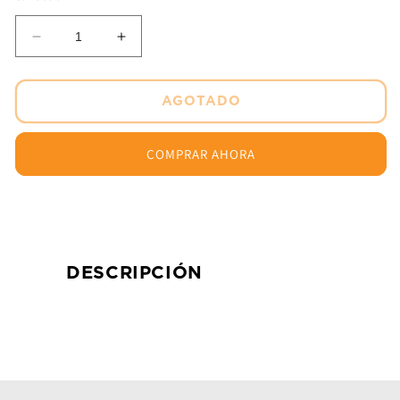
Reducir
Aumentar
cantidad
cantidad
para
para
Lubricante
Lubricante
AGOTADO
1
1
Lt
Lt
COMPRAR AHORA
Premium
Premium
20w50
20w50
4T
4T
Maxum-
Maxum-
4
4
DESCRIPCIÓN