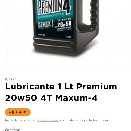
MAXIMA
Lubricante 1 Lt Premium
20w50 4T Maxum-4
Agotado
Impuesto incluido. Los
gastos de envío
se calculan en la pantalla de pago.
Cantidad