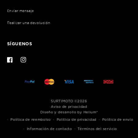
Envíar mensaje
Realizar una devolución
SÍGUENOS
Facebook
Instagram
Formas
SURTIMOTO
©2026
de
Aviso de privacidad
Diseño y desarrollo by Helium®
pago
Política de reembolso
Política de privacidad
Política de envío
Información de contacto
Términos del servicio