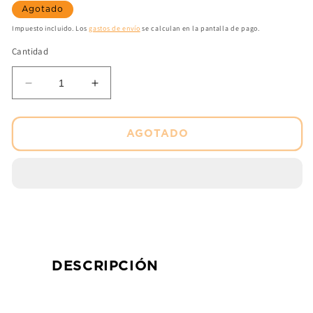
Agotado
Impuesto incluido. Los
gastos de envío
se calculan en la pantalla de pago.
Cantidad
Reducir
Aumentar
cantidad
cantidad
para
para
Cubre
Cubre
AGOTADO
carter
carter
(skid
(skid
plate)
plate)
Alum
Alum
Suz
Suz
DL1000
DL1000
V-
V-
Strom
Strom
-14-
-14-
DESCRIPCIÓN
15
15
RP3105
RP3105
Kappa
Kappa