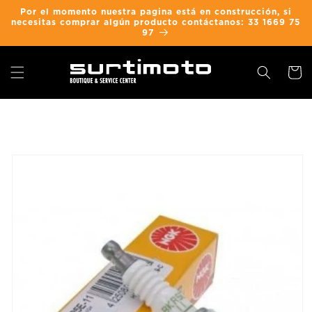
Ir
Por el momento nuestra pagina está en construcción, si
directamente
necesitas comprar algún producto contáctanos: 33 1669 75
al contenido
97
Carrit
Ir
directamente
a la
información
del producto