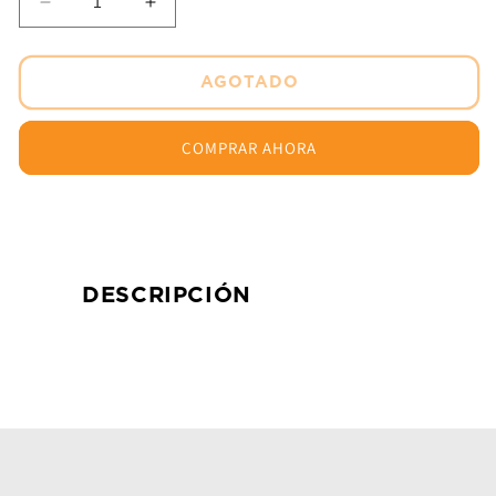
Reducir
Aumentar
cantidad
cantidad
para
para
Bujia
Bujia
AGOTADO
BKR5E-
BKR5E-
11
11
COMPRAR AHORA
160
160
NGK
NGK
DESCRIPCIÓN