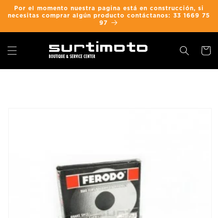
Ir
Por el momento nuestra pagina está en construcción, si
directamente
necesitas comprar algún producto contáctanos: 33 1669 75
al contenido
97
Carrit
Ir
directamente
a la
información
del producto