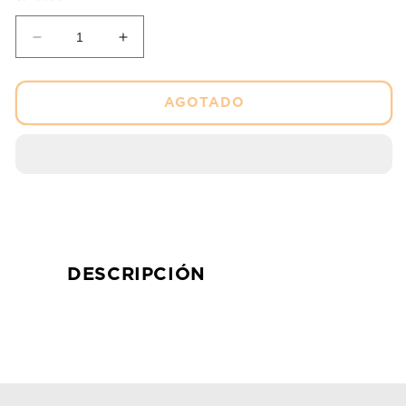
Reducir
Aumentar
cantidad
cantidad
para
para
Balata
Balata
AGOTADO
de
de
Tambor
Tambor
Ital
Ital
FSB733
FSB733
Ferodo
Ferodo
DESCRIPCIÓN