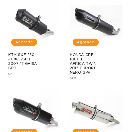
Agotado
Agotado
KTM SXF 250
HONDA CRF
- EXC 250 F
1000 L
2007-17 GHISA
AFRICA TWIN
GPR
2015 FURORE
NERO GPR
Proveedor:
GPR
Proveedor:
GPR