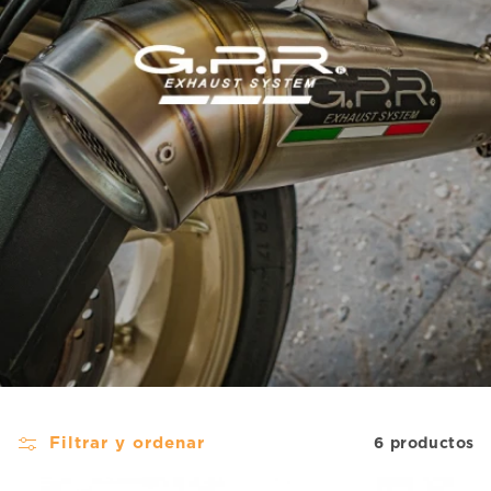
ó
n
:
Filtrar y ordenar
6 productos