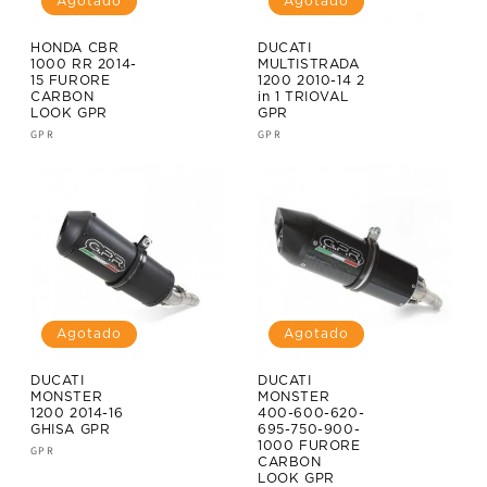
Agotado
Agotado
HONDA CBR
DUCATI
1000 RR 2014-
MULTISTRADA
15 FURORE
1200 2010-14 2
CARBON
in 1 TRIOVAL
LOOK GPR
GPR
Proveedor:
GPR
Proveedor:
GPR
Agotado
Agotado
DUCATI
DUCATI
MONSTER
MONSTER
1200 2014-16
400-600-620-
GHISA GPR
695-750-900-
1000 FURORE
Proveedor:
GPR
CARBON
LOOK GPR