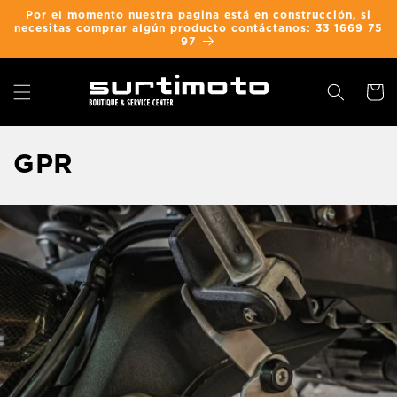
Ir
Por el momento nuestra pagina está en construcción, si
directamente
necesitas comprar algún producto contáctanos: 33 1669 75
al contenido
97
Carrit
C
GPR
o
l
e
c
c
i