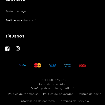
CONTACTO
Envíar mensaje
Realizar una devolución
SÍGUENOS
Facebook
Instagram
Formas
SURTIMOTO
©2026
de
Aviso de privacidad
Diseño y desarrollo by Helium®
pago
Política de reembolso
Política de privacidad
Política de envío
Información de contacto
Términos del servicio